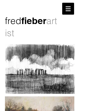
fred
fieber
art
ist